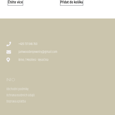
Čtěte více
Přidat do košíku
+420 737 046 760
jamwoodenjewelry@gmail.com
Brno / Mezilesí - Vysočina
INFO
Obchodní podmíky
Ochrana osobních údajů
Doprava a platba