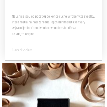
s DPH
Náušnice jsou od počátku do konce ručně vyrobeny ze švestky,
která rostla na naší zahradě. Jejich minimalistické tvary
zvýrazní jedinečnou dvoubarevnou kresbu dřeva.
Co kus, to originál.
Není skladem